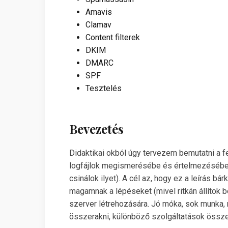
Amavis
Clamav
Content filterek
DKIM
DMARC
SPF
Tesztelés
Bevezetés
Didaktikai okból úgy tervezem bemutatni a f
logfájlok megismerésébe és értelmezésébe. E
csinálok ilyet). A cél az, hogy ez a leírás b
magamnak a lépéseket (mivel ritkán állítok 
szerver létrehozására. Jó móka, sok munka, 
összerakni, különböző szolgáltatások összedr