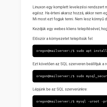
Linuxon egy komplett levelezési rendszert m
egész. Ha érteni akarsz hozzá, akkor nem e
Mi most ezt fogjuk tenni. Nem lesz könnyű do
Kezdjük egy webes kliens telepítésével, ho
Először a környezetet telepítsük fel:
oregon@mailserver:/$ sudo apt install
Ezt követően az SQL szerveren beállítjuk a ro
oregon@mailserver:/$ sudo mysql_secur
Lépjünk be az SQL szerverünkre:
oregon@mailserver:/$ mysql -uroot -pr