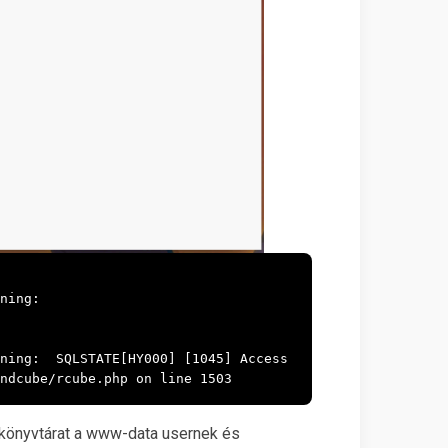
ing:  
ning:  SQLSTATE[HY000] [1045] Access 
ndcube/rcube.php on line 1503
 könyvtárat a www-data usernek és