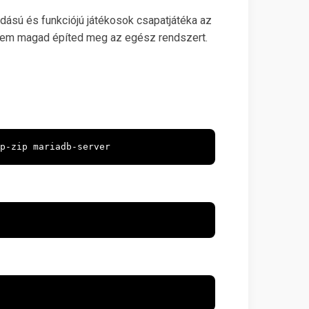
udású és funkciójú játékosok csapatjátéka az
hanem magad építed meg az egész rendszert.
p-zip mariadb-server