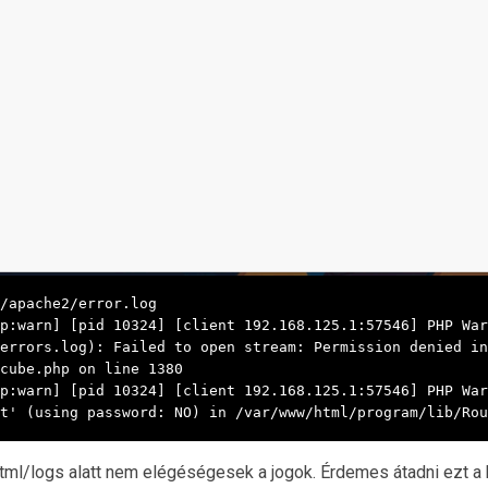
/apache2/error.log

p:warn] [pid 10324] [client 192.168.125.1:57546] PHP Warn
errors.log): Failed to open stream: Permission denied in 
cube.php on line 1380

p:warn] [pid 10324] [client 192.168.125.1:57546] PHP War
t' (using password: NO) in /var/www/html/program/lib/Rou
tml/logs alatt nem elégéségesek a jogok. Érdemes átadni ezt a