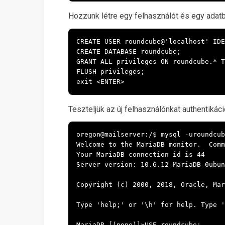
Hozzunk létre egy felhasználót és egy adatb
CREATE USER roundcube@'localhost' IDE
CREATE DATABASE roundcube;

GRANT ALL privileges ON roundcube.* T
FLUSH privileges;

exit <ENTER>
Teszteljük az új felhasználónkat authentikáci
oregon@mailserver:/$ mysql -uroundcub
Welcome to the MariaDB monitor.  Comm
Your MariaDB connection id is 44

Server version: 10.6.12-MariaDB-0ubun
Copyright (c) 2000, 2018, Oracle, Mar
Type 'help;' or '\h' for help. Type '
MariaDB [(none)]>USE roundcube;
