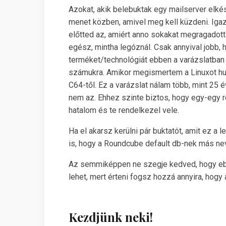
Azokat, akik belebuktak egy mailserver elké
menet közben, amivel meg kell küzdeni. Igaz
előtted az, amiért anno sokakat megragadott
egész, mintha legóznál. Csak annyival jobb, h
terméket/technológiát ebben a varázslatban
számukra. Amikor megismertem a Linuxot husz
C64-től. Ez a varázslat nálam több, mint 25 
nem az. Ehhez szinte biztos, hogy egy-egy r
hatalom és te rendelkezel vele.
Ha el akarsz kerülni pár buktatót, amit ez a l
is, hogy a Roundcube default db-nek más nevet
Az semmiképpen ne szegje kedved, hogy eb
lehet, mert érteni fogsz hozzá annyira, hogy 
Kezdjünk neki!