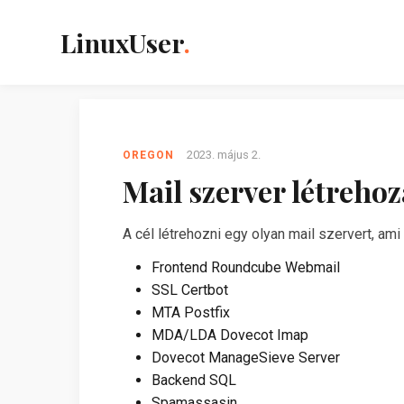
LinuxUser
.
2023. május 2.
OREGON
Mail szerver létreho
A cél létrehozni egy olyan mail szervert, ami
Frontend Roundcube Webmail
SSL Certbot
MTA Postfix
MDA/LDA Dovecot Imap
Dovecot ManageSieve Server
Backend SQL
Spamassasin