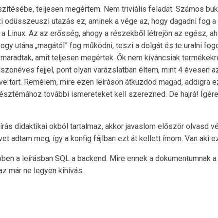
szítésébe, teljesen megértem. Nem triviális feladat. Számos buk
i odüsszeuszi utazás ez, aminek a vége az, hogy dagadni fog a 
 a Linux. Az az erősség, ahogy a részekből létrejön az egész, 
ogy utána „magától” fog működni, teszi a dolgát és te uralni fogo
 maradtak, amit teljesen megértek. Ők nem kíváncsiak termékekr
onéves fejjel, pont olyan varázslatban éltem, mint 4 évesen a
éve tart. Remélem, mire ezen leíráson átküzdöd magad, addigra e
észtémához további ismereteket kell szerezned. De hajrá! Ígére
eírás didaktikai okból tartalmaz, akkor javaslom először olvasd vé
 adtam meg, így a konfig fájlban ezt át kellett írnom. Van aki ezt
ben a leírásban SQL a backend. Mire ennek a dokumentumnak a
az már ne legyen kihívás.