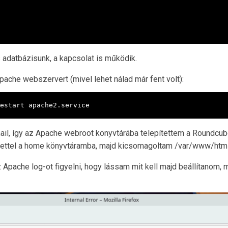
 adatbázisunk, a kapcsolat is működik.
Apache webszervert (mivel lehet nálad már fent volt):
estart apache2.service
, így az Apache webroot könyvtárába telepítettem a Roundcube-
ettel a home könyvtáramba, majd kicsomagoltam /var/www/html al
Apache log-ot figyelni, hogy lássam mit kell majd beállítano