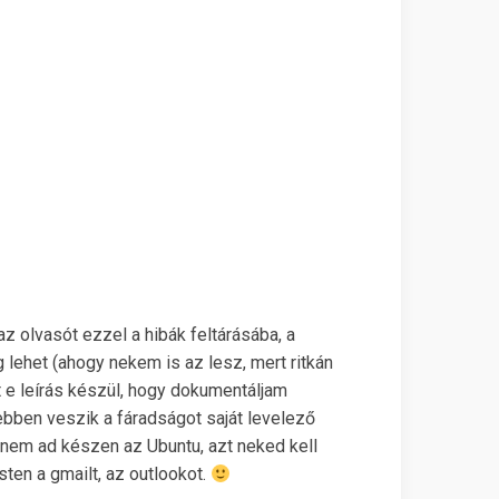
z olvasót ezzel a hibák feltárásába, a
 lehet (ahogy nekem is az lesz, mert ritkán
rt e leírás készül, hogy dokumentáljam
ebben veszik a fáradságot saját levelező
 nem ad készen az Ubuntu, azt neked kell
ten a gmailt, az outlookot.