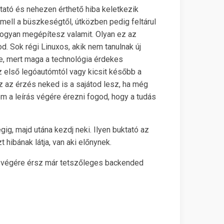
tató és nehezen érthető hiba keletkezik
mell a büszkeségtől, útközben pedig feltárul
ahogyan megépítesz valamit. Olyan ez az
d. Sok régi Linuxos, akik nem tanulnak új
e, mert maga a technológia érdekes
z első legóautómtól vagy kicsit később a
z az érzés neked is a sajátod lesz, ha még
m a leírás végére érezni fogod, hogy a tudás
gig, majd utána kezdj neki. Ilyen buktató az
 hibának látja, van aki előnynek.
 végére érsz már tetszőleges backended