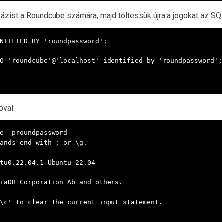
ázist a Roundcube számára, majd töltessük újra a jogokat az SQ
NTIFIED BY 'roundpassword';

O 'roundcube'@'localhost' identified by 'roundpassword';

óval:
e -proundpassword

ands end with ; or \g.

tu0.22.04.1 Ubuntu 22.04

iaDB Corporation Ab and others.

\c' to clear the current input statement.
