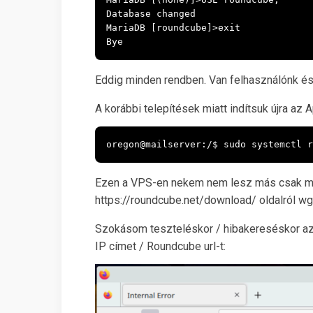
Database changed

MariaDB [roundcube]>exit

Bye
Eddig minden rendben. Van felhasználónk és
A korábbi telepítések miatt indítsuk újra az 
oregon@mailserver:/$ sudo systemctl r
Ezen a VPS-en nekem nem lesz más csak mail
https://roundcube.net/download/
oldalról wg
Szokásom teszteléskor / hibakereséskor az 
IP címet / Roundcube url-t: