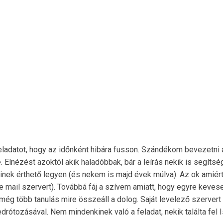
eladatot, hogy az időnként hibára fusson. Szándékom bevezetni a
lnézést azoktól akik haladóbbak, bár a leírás nekik is segítség
árkinek érthető legyen (és nekem is majd évek múlva). Az ok amié
be mail szervert). Továbbá fáj a szívem amiatt, hogy egyre keves
még több tanulás mire összeáll a dolog. Saját levelező szervert
ótozásával. Nem mindenkinek való a feladat, nekik találta fel Is