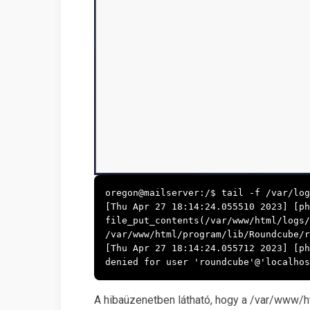
oregon@mailserver:/$ tail -f /var/log
[Thu Apr 27 18:14:24.055510 2023] [ph
file_put_contents(/var/www/html/logs/
/var/www/html/program/lib/Roundcube/r
[Thu Apr 27 18:14:24.055712 2023] [ph
denied for user 'roundcube'@'localhos
A hibaüzenetben látható, hogy a /var/www/h