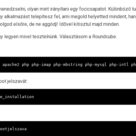
enedzselni, olyan mint irányítani egy focicsapatot. Különböző t
gy alkalmazást telepítesz fel, ami megold helyetted mindent, 
lgod elsőre, de ne aggódj! Idővel kitisztul majd minden.
gy legyen mivel tesztelnünk. Választásom a Roundcube.
 apache2 php php-imap php-mbstring php-mysql php-intl ph
ot jelszavát:
e_installation
ootjelszava