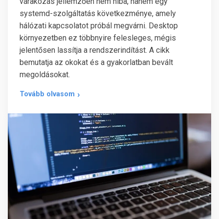
várakozás jellemzően nem hiba, hanem egy
systemd-szolgáltatás következménye, amely
hálózati kapcsolatot próbál megvárni. Desktop
környezetben ez többnyire felesleges, mégis
jelentősen lassítja a rendszerindítást. A cikk
bemutatja az okokat és a gyakorlatban bevált
megoldásokat.
Tovább olvasom