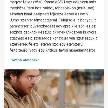
magyar fejlesztésű KonsoleSSH egy egészen más
megközelítést hoz: valódi, többablakos (multi-tab)
élményt kínál, beépített fájlkezeléssel és natív
Jump szerver támogatással. Felejtsd el a bonyolult
parancssori bűvészkedést egy apró kijelzőn; ez az
eszköz azoknak készült, akiknek útközben is gyors,
átlátható és biztonságos kontrollra van szükségük a
szervereik felett, legyen szó egy egyszerű
feltöltésről vagy egy kritikus távoli hibaelhárításról.
Tovább olvasom