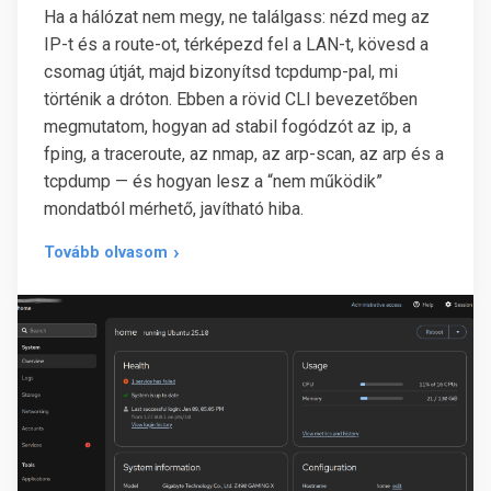
Ha a hálózat nem megy, ne találgass: nézd meg az
IP-t és a route-ot, térképezd fel a LAN-t, kövesd a
csomag útját, majd bizonyítsd tcpdump-pal, mi
történik a dróton. Ebben a rövid CLI bevezetőben
megmutatom, hogyan ad stabil fogódzót az ip, a
fping, a traceroute, az nmap, az arp-scan, az arp és a
tcpdump — és hogyan lesz a “nem működik”
mondatból mérhető, javítható hiba.
Tovább olvasom