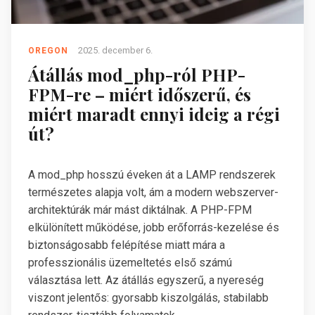
2025. december 6.
OREGON
Átállás mod_php-ról PHP-
FPM-re – miért időszerű, és
miért maradt ennyi ideig a régi
út?
A mod_php hosszú éveken át a LAMP rendszerek
természetes alapja volt, ám a modern webszerver-
architektúrák már mást diktálnak. A PHP-FPM
elkülönített működése, jobb erőforrás-kezelése és
biztonságosabb felépítése miatt mára a
professzionális üzemeltetés első számú
választása lett. Az átállás egyszerű, a nyereség
viszont jelentős: gyorsabb kiszolgálás, stabilabb