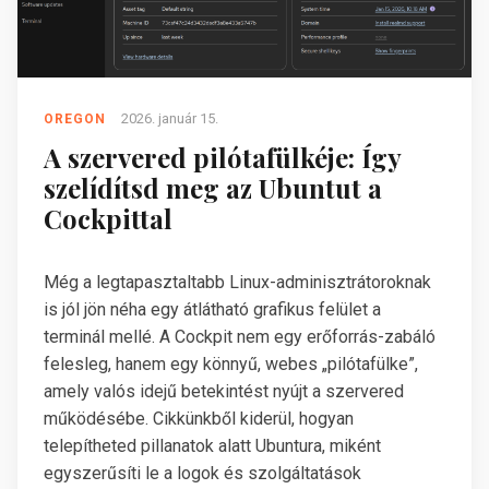
2026. január 15.
OREGON
A szervered pilótafülkéje: Így
szelídítsd meg az Ubuntut a
Cockpittal
Még a legtapasztaltabb Linux-adminisztrátoroknak
is jól jön néha egy átlátható grafikus felület a
terminál mellé. A Cockpit nem egy erőforrás-zabáló
felesleg, hanem egy könnyű, webes „pilótafülke”,
amely valós idejű betekintést nyújt a szervered
működésébe. Cikkünkből kiderül, hogyan
telepítheted pillanatok alatt Ubuntura, miként
egyszerűsíti le a logok és szolgáltatások