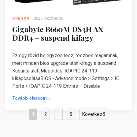
2025. október 20.
OREGON
Gigabyte B660M DS3H AX
DDR4 – suspend kifagy
Ez egy rövid bejegyzés lesz, részben magamnak,
mert minden bios upgrade után kifagy a suspend
Kubuntu alatt.Megoldás: IOAPIC 24-119
kikapcsolásaBIOS> Advance mode > Settings > IO
Ports > IOAPIC 24-119 Entries – Disable
Tovább olvasom
Bejegyzések
1
2
…
5
Következő
lapozása