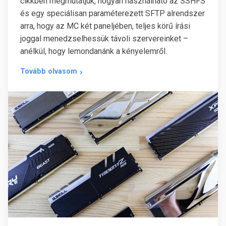
cikkben megmutatjuk, hogyan használható az SSHFS
és egy speciálisan paraméterezett SFTP alrendszer
arra, hogy az MC két paneljében, teljes körű írási
joggal menedzselhessük távoli szervereinket –
anélkül, hogy lemondanánk a kényelemről.
Tovább olvasom