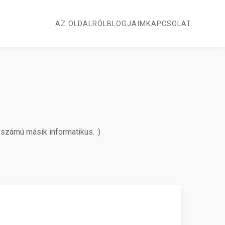
AZ OLDALRÓL
BLOGJAIM
KAPCSOLAT
számú másik informatikus. :)