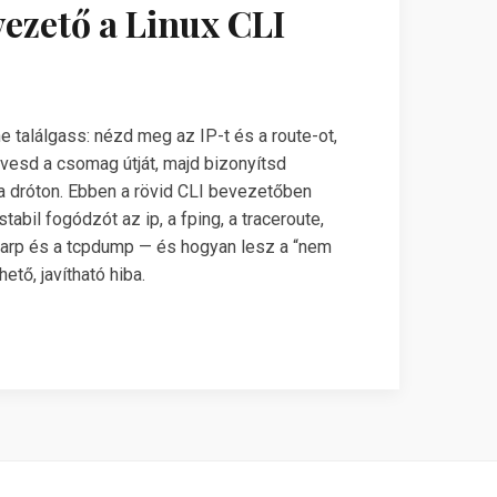
vezető a Linux CLI
e találgass: nézd meg az IP-t és a route-ot,
övesd a csomag útját, majd bizonyítsd
 a dróton. Ebben a rövid CLI bevezetőben
bil fogódzót az ip, a fping, a traceroute,
 arp és a tcpdump — és hogyan lesz a “nem
tő, javítható hiba.