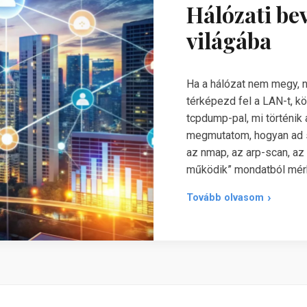
Hálózati be
világába
Ha a hálózat nem megy, n
térképezd fel a LAN-t, k
tcpdump-pal, mi történik
megmutatom, hogyan ad sta
az nmap, az arp-scan, az
működik” mondatból mérhe
Tovább olvasom