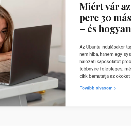
Miért vár a
perc 30 más
– és hogyan
Az Ubuntu indulásakor t
nem hiba, hanem egy sy
hálózati kapcsolatot pró
többnyire felesleges, még
cikk bemutatja az okokat
Tovább olvasom