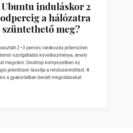
z Ubuntu induláskor 2
odpercig a hálózatra
 szüntethető meg?
apasztalt 2–3 perces várakozás jellemzően
stemd-szolgáltatás következménye, amely
bál megvárni. Desktop környezetben ez
is jelentősen lassítja a rendszerindítást. A
 és a gyakorlatban bevált megoldásokat.