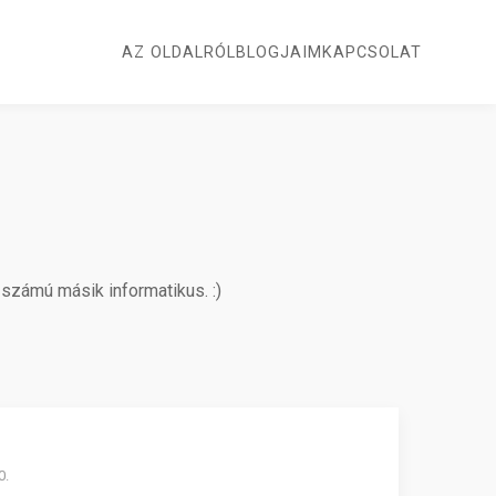
AZ OLDALRÓL
BLOGJAIM
KAPCSOLAT
számú másik informatikus. :)
0.