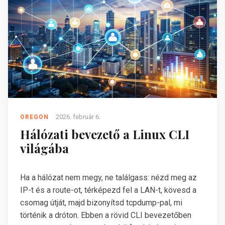
2026. február 6.
OREGON
Hálózati bevezető a Linux CLI
világába
Ha a hálózat nem megy, ne találgass: nézd meg az
IP-t és a route-ot, térképezd fel a LAN-t, kövesd a
csomag útját, majd bizonyítsd tcpdump-pal, mi
történik a dróton. Ebben a rövid CLI bevezetőben