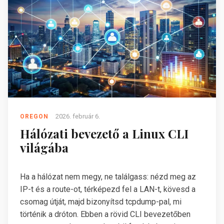
2026. február 6.
OREGON
Hálózati bevezető a Linux CLI
világába
Ha a hálózat nem megy, ne találgass: nézd meg az
IP-t és a route-ot, térképezd fel a LAN-t, kövesd a
csomag útját, majd bizonyítsd tcpdump-pal, mi
történik a dróton. Ebben a rövid CLI bevezetőben