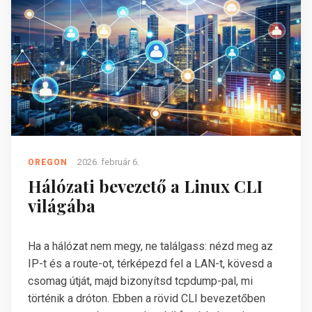
2026. február 6.
OREGON
Hálózati bevezető a Linux CLI
világába
Ha a hálózat nem megy, ne találgass: nézd meg az
IP-t és a route-ot, térképezd fel a LAN-t, kövesd a
csomag útját, majd bizonyítsd tcpdump-pal, mi
történik a dróton. Ebben a rövid CLI bevezetőben