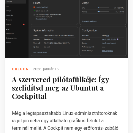
2026. január 15.
OREGON
A szervered pilótafülkéje: Így
szelídítsd meg az Ubuntut a
Cockpittal
Még a legtapasztaltabb Linux-adminisztrátoroknak
is jól jön néha egy átlátható grafikus felület a
terminál mellé. A Cockpit nem egy erőforrás-zabáló