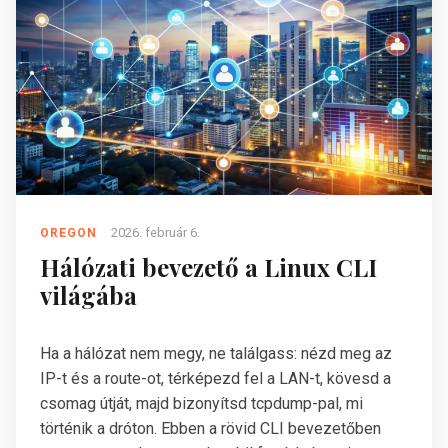
2026. február 6.
OREGON
Hálózati bevezető a Linux CLI
világába
Ha a hálózat nem megy, ne találgass: nézd meg az
IP-t és a route-ot, térképezd fel a LAN-t, kövesd a
csomag útját, majd bizonyítsd tcpdump-pal, mi
történik a dróton. Ebben a rövid CLI bevezetőben