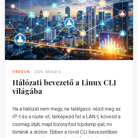
2026. február 6.
OREGON
Hálózati bevezető a Linux CLI
világába
Ha a hálózat nem megy, ne találgass: nézd meg az
IP-t és a route-ot, térképezd fel a LAN-t, kövesd a
csomag útját, majd bizonyítsd tcpdump-pal, mi
történik a dróton. Ebben a rövid CLI bevezetőben