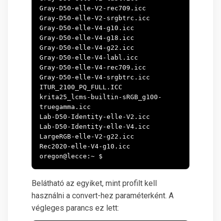
Gray-D50-elle-V2-rec709.icc

Gray-D50-elle-V2-srgbtrc.icc

Gray-D50-elle-V4-g10.icc

Gray-D50-elle-V4-g18.icc

Gray-D50-elle-V4-g22.icc

Gray-D50-elle-V4-labl.icc

Gray-D50-elle-V4-rec709.icc

Gray-D50-elle-V4-srgbtrc.icc

ITUR_2100_PQ_FULL.ICC

krita25_lcms-builtin-sRGB_g100-
truegamma.icc

Lab-D50-Identity-elle-V2.icc

Lab-D50-Identity-elle-V4.icc

LargeRGB-elle-V2-g22.icc

Rec2020-elle-V4-g10.icc              

Belátható az egyiket, mint profilt kell
használni a convert-hez paraméterként. A
végleges parancs ez lett: