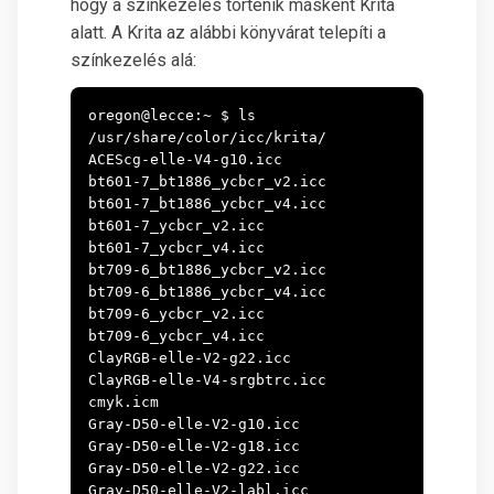
hogy a színkezelés történik másként Krita
alatt. A Krita az alábbi könyvárat telepíti a
színkezelés alá:
oregon@lecce:~ $ ls 
/usr/share/color/icc/krita/

ACEScg-elle-V4-g10.icc

bt601-7_bt1886_ycbcr_v2.icc

bt601-7_bt1886_ycbcr_v4.icc

bt601-7_ycbcr_v2.icc

bt601-7_ycbcr_v4.icc

bt709-6_bt1886_ycbcr_v2.icc

bt709-6_bt1886_ycbcr_v4.icc

bt709-6_ycbcr_v2.icc

bt709-6_ycbcr_v4.icc

ClayRGB-elle-V2-g22.icc

ClayRGB-elle-V4-srgbtrc.icc

cmyk.icm

Gray-D50-elle-V2-g10.icc

Gray-D50-elle-V2-g18.icc

Gray-D50-elle-V2-g22.icc

Gray-D50-elle-V2-labl.icc
