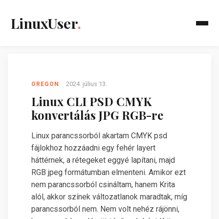
LinuxUser
.
2024. július 13.
OREGON
Linux CLI PSD CMYK
konvertálás JPG RGB-re
Linux parancssorból akartam CMYK psd
fájlokhoz hozzáadni egy fehér layert
háttérnek, a rétegeket eggyé lapítani, majd
RGB jpeg formátumban elmenteni. Amikor ezt
nem parancssorból csináltam, hanem Krita
alól, akkor színek változatlanok maradtak, míg
parancssorból nem. Nem volt nehéz rájönni,