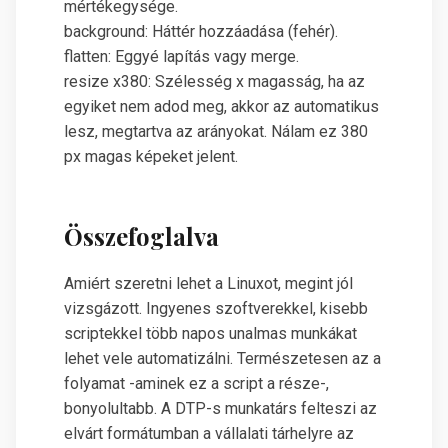
mértékegysége.
background: Háttér hozzáadása (fehér).
flatten: Eggyé lapítás vagy merge.
resize x380: Szélesség x magasság, ha az
egyiket nem adod meg, akkor az automatikus
lesz, megtartva az arányokat. Nálam ez 380
px magas képeket jelent.
Összefoglalva
Amiért szeretni lehet a Linuxot, megint jól
vizsgázott. Ingyenes szoftverekkel, kisebb
scriptekkel több napos unalmas munkákat
lehet vele automatizálni. Természetesen az a
folyamat -aminek ez a script a része-,
bonyolultabb. A DTP-s munkatárs felteszi az
elvárt formátumban a vállalati tárhelyre az