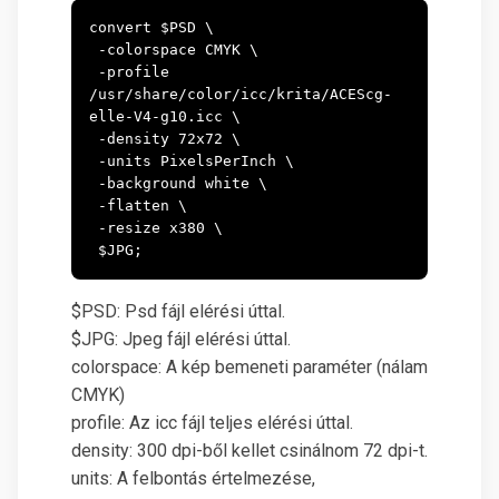
convert $PSD \

 -colorspace CMYK \

 -profile 
/usr/share/color/icc/krita/ACEScg-
elle-V4-g10.icc \

 -density 72x72 \

 -units PixelsPerInch \

 -background white \

 -flatten \

 -resize x380 \

 $JPG;
$PSD: Psd fájl elérési úttal.
$JPG: Jpeg fájl elérési úttal.
colorspace: A kép bemeneti paraméter (nálam
CMYK)
profile: Az icc fájl teljes elérési úttal.
density: 300 dpi-ből kellet csinálnom 72 dpi-t.
units: A felbontás értelmezése,