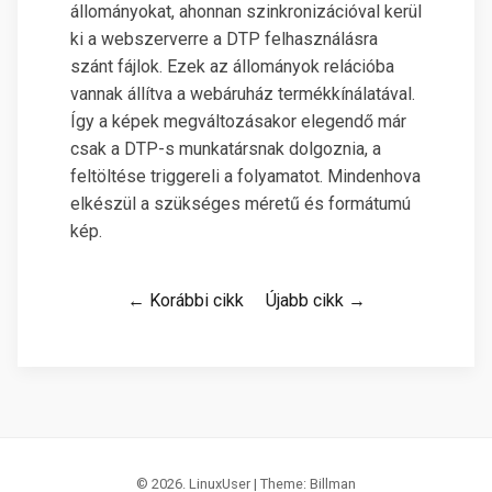
állományokat, ahonnan szinkronizációval kerül
ki a webszerverre a DTP felhasználásra
szánt fájlok. Ezek az állományok relációba
vannak állítva a webáruház termékkínálatával.
Így a képek megváltozásakor elegendő már
csak a DTP-s munkatársnak dolgoznia, a
feltöltése triggereli a folyamatot. Mindenhova
elkészül a szükséges méretű és formátumú
kép.
← Korábbi cikk
Újabb cikk →
© 2026. LinuxUser | Theme:
Billman